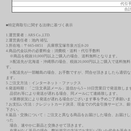
代引手
合計
■特定商取引に関する法律に基づく表示
1.運営業者：ARS Co.,LTD.
2.運営責任者：池内 靖弘
3.所在地：〒665-0851 兵庫県宝塚市泉ガ丘8-20
4.商品代金以外の必要料金：消費税・送料・代引手数料
※商品を税抜10,000円以上ご購入の場合、送料無料となります。
※配送先が北海道・沖縄県の場合、税抜20,000円以上ご購入で送料無
す。
※配送先が一部離島の場合、お手数ですが、問合せ頂きましたら適切な
ます。
5.ご注文方法：インターネット・ファックス
6.発送時期：「ご注文承諾メール」送信から5～10日営業日で発送致しま
品切れ等により発送が遅れる場合、同メールにて連絡致します。
※業務状況により発送が遅れる場合がございます事を予めご了承願いま
7.お支払い方法：クレジットカード決済、現金での代金引換サービス、
下さい。
8.返品・交換について：ご注文と異なる商品をお届けした場合、お届け
った
場合、速やかに新品と交換させて頂きます。
在庫がなく返品の場合、弊社規定の方法でお支払い頂いた代金を返金さ