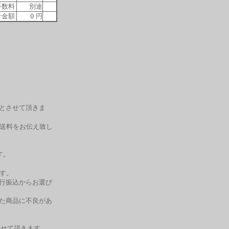
数料
別途
金額
円
0
料とさせて頂きま
送料をお伝え致し
す。
す。
銀行振込からお選び
した商品に不良があ
せて頂きます。