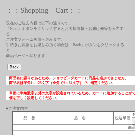
：：Shopping Cart：：
現在のご注文内容は以下の通りです。
「Next」ボタンをクリックするとお客様情報・お届け先等を入力す
る
ご注文フォーム画面へ進みます。
引続きお買物をお楽しみ頂く場合は「Back」ボタンをクリックする
と
商品ページへ戻ります。
商品名に誤りがあるため、ショッピングカートに商品を追加できません。
商品名は半角1～128文字（全角で1～64文字）でご指定ください。
単価に半角数字以外の文字が設定されているため、カートに追加することが
価を正しく設定してください。
■ご注文内容
品 番
品 名
税込単価
商品