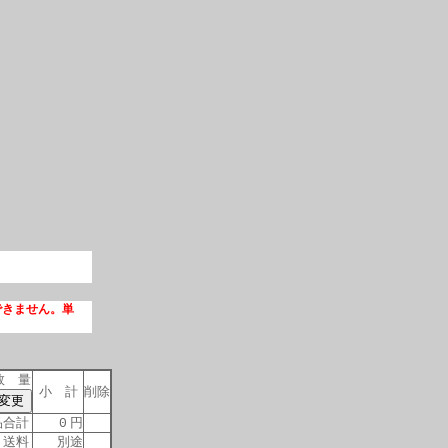
できません。単
数 量
小 計
削除
合計
円
0
送料
別途