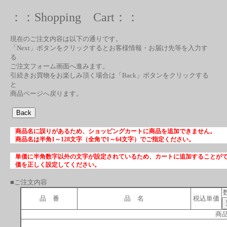
：：Shopping Cart：：
現在のご注文内容は以下の通りです。
「Next」ボタンをクリックするとお客様情報・お届け先等を入力す
る
ご注文フォーム画面へ進みます。
引続きお買物をお楽しみ頂く場合は「Back」ボタンをクリックする
と
商品ページへ戻ります。
商品名に誤りがあるため、ショッピングカートに商品を追加できません。
商品名は半角1～128文字（全角で1～64文字）でご指定ください。
単価に半角数字以外の文字が設定されているため、カートに追加することが
価を正しく設定してください。
■ご注文内容
品 番
品 名
税込単価
商品