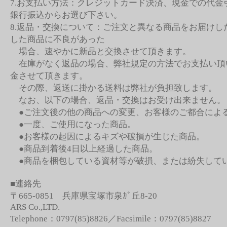
7.お支払い方法：クレジットカード決済、現金での代金
銀行振込からお選び下さい。
8.返品・交換について：ご注文と異なる商品をお届けし
した商品に不良があった
場合、速やかに新品と交換させて頂きます。
在庫がなく返品の場合、弊社規定の方法でお支払い頂
金させて頂きます。
その際、返送に掛かる送料は弊社が負担致します。
なお、以下の場合、返品・交換はお受け出来ません。
●ご注文後の他の商品への変更、お客様のご都合によ
●一度、ご使用になった商品。
●お客様の起因によるキズや破損が生じた商品。
●商品到着後4日以上経過した商品。
●商品を梱包している資材等が破損、または紛失して
■連絡先
〒665-0851 兵庫県宝塚市泉ｶﾞ丘8-20
ARS Co.,LTD.
Telephone：0797(85)8826／Facsimile：0797(85)8827