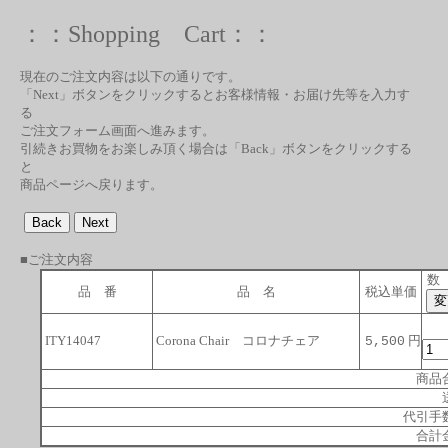
：：Shopping Cart：：
現在のご注文内容は以下の通りです。
「Next」ボタンをクリックするとお客様情報・お届け先等を入力す
る
ご注文フォーム画面へ進みます。
引続きお買物をお楽しみ頂く場合は「Back」ボタンをクリックする
と
商品ページへ戻ります。
■ご注文内容
数
品 番
品 名
税込単価
ITY14047
Corona Chair コロナチェア
円
5,500
商品
代引手
合計