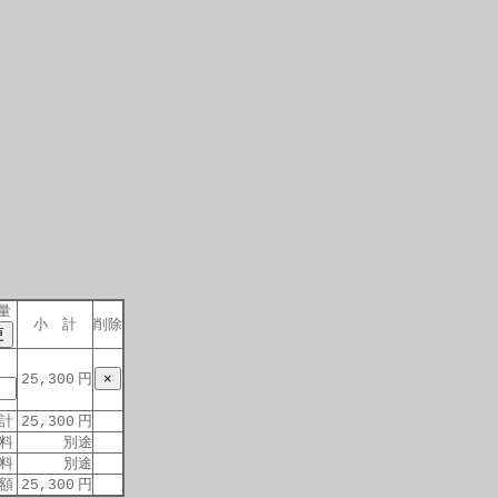
量
小 計
削除
円
25,300
計
円
25,300
料
別途
料
別途
額
円
25,300