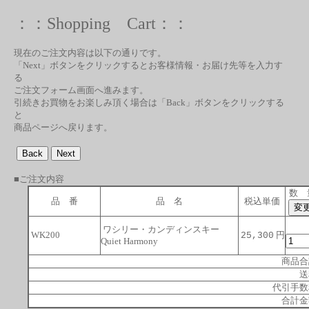
：：Shopping Cart：：
現在のご注文内容は以下の通りです。
「Next」ボタンをクリックするとお客様情報・お届け先等を入力す
る
ご注文フォーム画面へ進みます。
引続きお買物をお楽しみ頂く場合は「Back」ボタンをクリックする
と
商品ページへ戻ります。
■ご注文内容
数 
品 番
品 名
税込単価
ワシリー・カンディンスキー
WK200
円
25,300
Quiet Harmony
商品合
送
代引手数
合計金