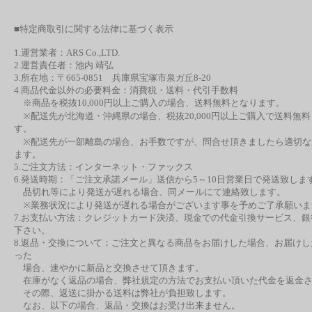
■特定商取引に関する法律に基づく表示
1.運営業者：ARS Co.,LTD.
2.運営責任者：池内 靖弘
3.所在地：〒665-0851 兵庫県宝塚市泉ガ丘8-20
4.商品代金以外の必要料金：消費税・送料・代引手数料
※商品を税抜10,000円以上ご購入の場合、送料無料となります。
※配送先が北海道・沖縄県の場合、税抜20,000円以上ご購入で送料無
す。
※配送先が一部離島の場合、お手数ですが、問合せ頂きましたら適切な
ます。
5.ご注文方法：インターネット・ファックス
6.発送時期：「ご注文承諾メール」送信から5～10日営業日で発送致しま
品切れ等により発送が遅れる場合、同メールにて連絡致します。
※業務状況により発送が遅れる場合がございます事を予めご了承願いま
7.お支払い方法：クレジットカード決済、現金での代金引換サービス、
下さい。
8.返品・交換について：ご注文と異なる商品をお届けした場合、お届け
った
場合、速やかに新品と交換させて頂きます。
在庫がなく返品の場合、弊社規定の方法でお支払い頂いた代金を返金さ
その際、返送に掛かる送料は弊社が負担致します。
なお、以下の場合、返品・交換はお受け出来ません。