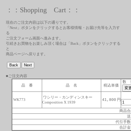
：：Shopping Cart：：
現在のご注文内容は以下の通りです。
「Next」ボタンをクリックするとお客様情報・お届け先等を入力す
る
ご注文フォーム画面へ進みます。
引続きお買物をお楽しみ頂く場合は「Back」ボタンをクリックする
と
商品ページへ戻ります。
■ご注文内容
数 
品 番
品 名
税込単価
ワシリー・カンディンスキー
WK773
円
41,800
Composition X 1939
商品合
送
代引手数
合計金