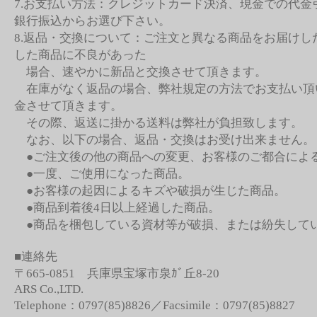
7.お支払い方法：クレジットカード決済、現金での代金
銀行振込からお選び下さい。
8.返品・交換について：ご注文と異なる商品をお届けし
した商品に不良があった
場合、速やかに新品と交換させて頂きます。
在庫がなく返品の場合、弊社規定の方法でお支払い頂
金させて頂きます。
その際、返送に掛かる送料は弊社が負担致します。
なお、以下の場合、返品・交換はお受け出来ません。
●ご注文後の他の商品への変更、お客様のご都合によ
●一度、ご使用になった商品。
●お客様の起因によるキズや破損が生じた商品。
●商品到着後4日以上経過した商品。
●商品を梱包している資材等が破損、または紛失して
■連絡先
〒665-0851 兵庫県宝塚市泉ｶﾞ丘8-20
ARS Co.,LTD.
Telephone：0797(85)8826／Facsimile：0797(85)8827