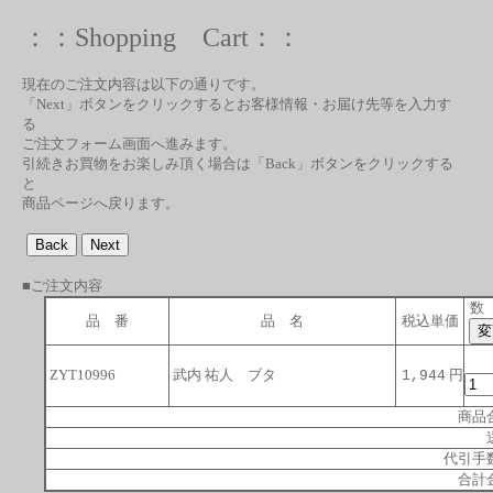
：：Shopping Cart：：
現在のご注文内容は以下の通りです。
「Next」ボタンをクリックするとお客様情報・お届け先等を入力す
る
ご注文フォーム画面へ進みます。
引続きお買物をお楽しみ頂く場合は「Back」ボタンをクリックする
と
商品ページへ戻ります。
■ご注文内容
数
品 番
品 名
税込単価
ZYT10996
武内 祐人 ブタ
円
1,944
商品
代引手
合計