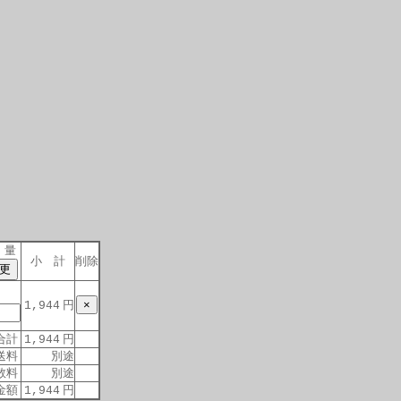
 量
小 計
削除
円
1,944
合計
円
1,944
送料
別途
数料
別途
金額
円
1,944