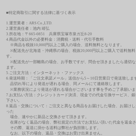
■特定商取引に関する法律に基づく表示
1.運営業者：ARS Co.,LTD.
2.運営責任者：池内 靖弘
3.所在地：〒665-0851 兵庫県宝塚市泉ガ丘8-20
4.商品代金以外の必要料金：消費税・送料・代引手数料
※商品を税抜10,000円以上ご購入の場合、送料無料となります。
※配送先が北海道・沖縄県の場合、税抜20,000円以上ご購入で送料無
す。
※配送先が一部離島の場合、お手数ですが、問合せ頂きましたら適切な
ます。
5.ご注文方法：インターネット・ファックス
6.発送時期：「ご注文承諾メール」送信から5～10日営業日で発送致しま
品切れ等により発送が遅れる場合、同メールにて連絡致します。
※業務状況により発送が遅れる場合がございます事を予めご了承願いま
7.お支払い方法：クレジットカード決済、現金での代金引換サービス、
下さい。
8.返品・交換について：ご注文と異なる商品をお届けした場合、お届け
った
場合、速やかに新品と交換させて頂きます。
在庫がなく返品の場合、弊社規定の方法でお支払い頂いた代金を返金さ
その際、返送に掛かる送料は弊社が負担致します。
なお、以下の場合、返品・交換はお受け出来ません。