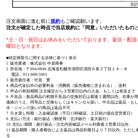
合計
注文画面に進む前に
規約
もご確認願います。
注文が確定した時点で当店規約に「同意」いただいたもの
*土・日・祝日はお休みをいただいております。返信・配送
曜日となります。
■特定商取引に関する法律に基づく表示
1. 販売業者：株式会社 中居商事
2. 所在地：〒004-0846 北海道札幌市清田区清田６条２丁目１４－８
電話：011-888-5963
3. 販売責任者：中居 豊
4. 商品代金以外の必要料金：消費税（販売価格に含まれる）、送料
5. 申込の有効期限 注文確定から３営業日以内の入金、もしくは発送まで
6. 不良品：新品商品の初期不良品の交換対応は着後１週間以内。在庫が
連絡のうえ、同等品と交換もしくはキャンセル扱い。中古品は返品・も
水・ジャンク扱いの商品は返品不可
7. 引き渡し時期：入金確認後（平日15時確認、土日祝の場合翌営業日）
8. 支払い方法：銀行振込（郵便局・北洋銀行・楽天銀行）
10. 支払い期限：銀行振込－注文内容確認メール到着後３営業日以内
11.返品期限：購入者都合による返品は商品到着日より７日以内。ただし
る