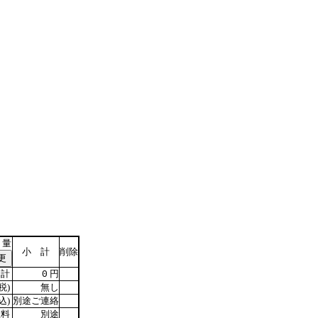
 量
小 計
削除
計
円
0
税)
無し
込)
別途ご連絡
数料
別途