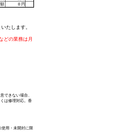
額
円
0
といたします。
などの業務は月
用意できない場合、
しくは修理対応。香
未使用・未開封に限