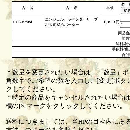
数 
品 番
品 名
単価
エンジェル ラベンダーリーブ
BDA-87964
円
11,880
ス/天使壁紙ボーダー
商品合
消費
送料(税
手数料(税
合計
＊数量を変更されたい場合は、「数量」ボ
角数字でご希望の数を入力し、[変更]ボタ
クしてください。
＊特定の商品をキャンセルされたい場合は
欄の[×]マークをクリックしてください。
送料につきましては、当HPの目次内にあ