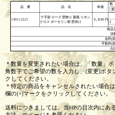
数
品 番
品 名
単価
十字架 ローズ 壁飾り 薔薇 リボン
CRS-13225
円
5,830
クロス ポーセリン製 壁掛け
商品
消
送料(税
手数料(税
合
＊数量を変更されたい場合は、「数量」ボ
角数字でご希望の数を入力し、[変更]ボタ
クしてください。
＊特定の商品をキャンセルされたい場合は
欄の[×]マークをクリックしてください。
送料につきましては、当HPの目次内にあ