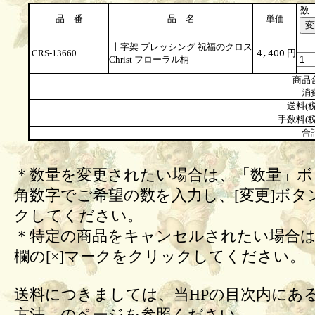
数
品 番
品 名
単価
十字架 ブレッシング 祝福のクロス
CRS-13660
円
4,400
Christ フローラル柄
商品
消
送料(税
手数料(税
合
＊数量を変更されたい場合は、「数量」ボ
角数字でご希望の数を入力し、[変更]ボタ
クしてください。
＊特定の商品をキャンセルされたい場合は
欄の[×]マークをクリックしてください。
送料につきましては、当HPの目次内にあ