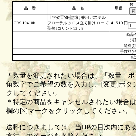
数
品 番
品 名
単価
十字架置物/壁掛け兼用 パステル
CRS-19410b
フローラル クロス立て掛け ローズ
円
4,510
聖句 Iコリント13：8
商品
消
送料(税
手数料(税
合
＊数量を変更されたい場合は、「数量」ボ
角数字でご希望の数を入力し、[変更]ボタ
クしてください。
＊特定の商品をキャンセルされたい場合は
欄の[×]マークをクリックしてください。
送料につきましては、当HPの目次内にあ