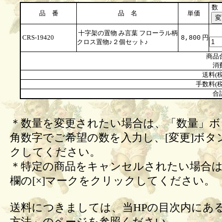
数
品 番
品 名
単価
十字架の置物 み言葉 フローラル柄
CRS-19420
円
8,800
クロス置物♪２個セット♪
商品
消
送料(税
手数料(税
合
＊数量を変更されたい場合は、「数量」ボ
角数字でご希望の数を入力し、[変更]ボタ
クしてください。
＊特定の商品をキャンセルされたい場合は
欄の[×]マークをクリックしてください。
送料につきましては、当HPの目次内にあ