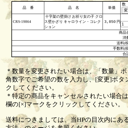
数
品 番
品 名
単価
十字架の壁掛け お祈り女の子 クロ
CRS-19864
ス壁かざり キャロライン・コレク
円
3,850
ション
商品
消
送料(税
手数料(税
合
＊数量を変更されたい場合は、「数量」ボ
角数字でご希望の数を入力し、[変更]ボタ
クしてください。
＊特定の商品をキャンセルされたい場合は
欄の[×]マークをクリックしてください。
送料につきましては、当HPの目次内にあ