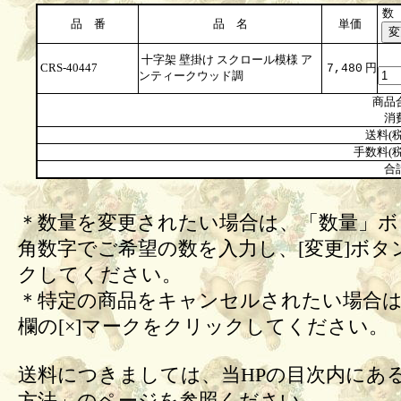
数
品 番
品 名
単価
十字架 壁掛け スクロール模様 ア
CRS-40447
円
7,480
ンティークウッド調
商品
消
送料(税
手数料(税
合
＊数量を変更されたい場合は、「数量」ボ
角数字でご希望の数を入力し、[変更]ボタ
クしてください。
＊特定の商品をキャンセルされたい場合は
欄の[×]マークをクリックしてください。
送料につきましては、当HPの目次内にあ