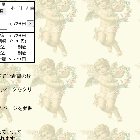
 量
小 計
削除
円
5,720
合計
円
5,720
費税
円)
(520
込)
別途
込)
別途
計額
円
5,720
字でご希望の数
]マークをクリ
のページを参照
れています。
されます。