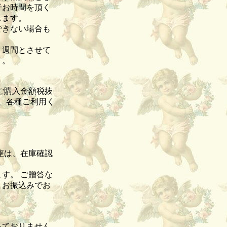
干お時間を頂く
致します。
できない場合も
１週間とさせて
）。
ご購入金額税抜
て、各種ご利用く
座は、在庫確認
す。 ご贈答な
、お振込みでお
っておりません