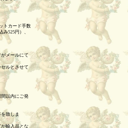
ビットカード手数
み525円）、
すがメールにて
ンセルとさせて
。
週間以内にご発
答を致しま
どが輸入品とな