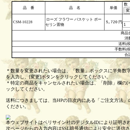
数
品 番
品 名
単価
ローズ フラワー バスケット ポー
CSM-10228
円
5,720
セリン置物
商品
消
送料(税
手数料(税
合
＊数量を変更されたい場合は、「数量」ボックスに半角数
を入力し、[変更]ボタンをクリックしてください。
＊特定の商品をキャンセルされたい場合は、「削除」欄の[×
ックしてください。
送料につきましては、当HPの目次内にある「ご注文方法」
ください。
本ウェブサイトはベリサイン社のデジタルIDにより証明さ
次ページからの入力内容はSSL暗号通信により安全に送信