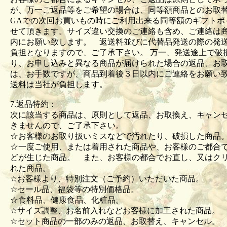
が、万一ご返品等をご希望の場合は、同等額商品とのお取
GAでの次回お買いもの時にご利用出来る同等額のギフトポ
せて頂きます。サイズ違い交換のご連絡も含め、ご連絡は商
内にお願い致します。 返送料並びに代替品発送の際の発
負担となりますので、ご了承下さい。 万一、発送途上で破
り、お申し込みと異なる商品が届けられた場合の返品、お
は、お手数ですが、商品到着後３日以内にご連絡をお願い
送料は当社が負担します。
7.返品特約：
次に該当する商品は、原則として返品、お取換え、キャン
きませんので、ご了承下さい。
☆お客様のお取り扱いミスなどで汚れたり、破損した商
☆一度ご使用、または着用された商品や、お客様のご都合
どが生じた商品。 また、お客様の都合でお直し、又はク
れた商品。
☆お客様より、特別注文（ご予約）いただいた商品。
☆セール品、福袋等の特別価格品。
☆食料品、健康食品、化粧品。
☆サイズ調整、お名前入れなどお客様に加工された商品
☆セット商品の一部のみの返品、お取替え、キャンセル