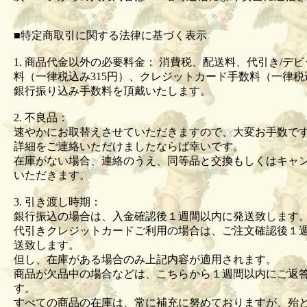
■特定商取引に関する法律に基づく表示
1. 商品代金以外の必要料金： 消費税、配送料、代引き/デ
料（一律税込み315円）、クレジットカード手数料（一律税込
銀行振り込み手数料を頂戴いたします。
2. 不良品：
速やかにお取替えさせていただきますので、大変お手数で
詳細をご連絡いただけましたならば幸いです。
在庫がない場合、連絡のうえ、同等品と交換もしくはキャ
いただきます。
3. 引き渡し時期：
銀行振込の場合は、入金確認後１週間以内に発送致します
代引きクレジットカードご利用の場合は、ご注文確認後１
送致します。
但し、在庫がある場合のみ上記内容が適用されます。
商品が欠品中の場合などは、こちらから１週間以内にご返
す。
すべての商品の在庫は、常に補充に努めておりますが、殆