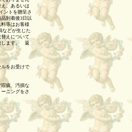
替え、あるいは
イントを贈呈さ
品到着後3日以
送料等はお客様
損などが生じた
取替えについて
致します。 返
セルをお受けで
品。
で瑕疵、汚損な
リーニングをさ
。
。