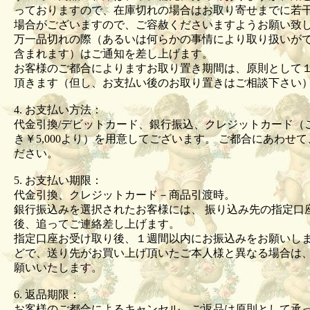
っておりますので、在庫切れの場合はお取り寄せまでに若
場合がございますので、ご容赦くださいますようお願い
万一品切れの際（あるいは何らかの事情により取り扱いが
含まれます）はご通知を差し上げます。
お客様のご都合によりますお取り置き期間は、原則として
頂きます（但し、お支払い後のお取り置きはご相談下さい
4. お支払い方法：
代金引換/デビットカード、銀行振込、クレジットカード（
き￥5,000より）を用意してございます。 ご都合にあわせ
ださい。
5. お支払い期限：
代金引換、クレジットカード－商品引渡時。
銀行振込みを選択されたお客様には、 振り込み先の指定口
後、追ってご連絡差し上げます。
指定口座お受け取り後、１週間以内にお振込みをお願いしま
どで、送り先がお買い上げ頂いたご本人様と異なる場合は
願いいたします。
6. 返品期限：
お客様のご都合によるキャンセル、ご返品は原則として承