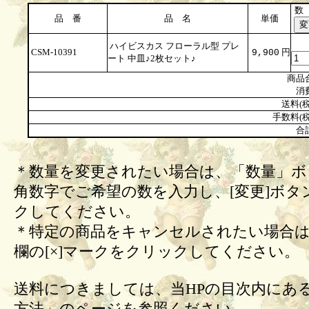
数
品 番
品 名
単価
ハイビスカス フローラル型 プレ
CSM-10391
円
9,900
ート 中皿♪2枚セット♪
商品
消
送料(税
手数料(税
合
＊数量を変更されたい場合は、「数量」ボ
角数字でご希望の数を入力し、[変更]ボタ
クしてください。
＊特定の商品をキャンセルされたい場合は
欄の[×]マークをクリックしてください。
送料につきましては、当HPの目次内にあ