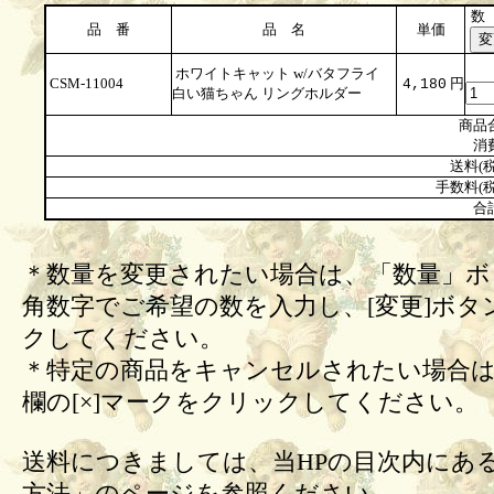
数
品 番
品 名
単価
ホワイトキャット w/バタフライ
CSM-11004
円
4,180
白い猫ちゃん リングホルダー
商品
消
送料(税
手数料(税
合
＊数量を変更されたい場合は、「数量」ボ
角数字でご希望の数を入力し、[変更]ボタ
クしてください。
＊特定の商品をキャンセルされたい場合は
欄の[×]マークをクリックしてください。
送料につきましては、当HPの目次内にあ