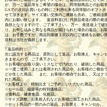
が、万一ご返品等をご希望の場合は、同等額商品とのお取
GAでの次回お買いもの時にご利用出来る同等額のギフトポ
せて頂きます。サイズ違い交換のご連絡も含め、ご連絡は商
内にお願い致します。 返送料並びに代替品発送の際の発
負担となりますので、ご了承下さい。 万一、発送途上で破
り、お申し込みと異なる商品が届けられた場合の返品、お
は、お手数ですが、商品到着後３日以内にご連絡をお願い
送料は当社が負担します。
7.返品特約：
次に該当する商品は、原則として返品、お取換え、キャン
きませんので、ご了承下さい。
☆お客様のお取り扱いミスなどで汚れたり、破損した商
☆一度ご使用、または着用された商品や、お客様のご都合
どが生じた商品。 また、お客様の都合でお直し、又はク
れた商品。
☆お客様より、特別注文（ご予約）いただいた商品。
☆セール品、福袋等の特別価格品。
☆食料品、健康食品、化粧品。
☆サイズ調整、お名前入れなどお客様に加工された商品
☆セット商品の一部のみの返品、お取替え、キャンセル