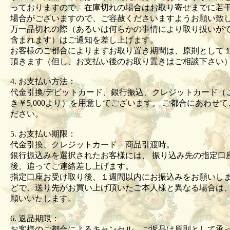
っておりますので、在庫切れの場合はお取り寄せまでに若
場合がございますので、ご容赦くださいますようお願い
万一品切れの際（あるいは何らかの事情により取り扱いが
含まれます）はご通知を差し上げます。
お客様のご都合によりますお取り置き期間は、原則として
頂きます（但し、お支払い後のお取り置きはご相談下さい
4. お支払い方法：
代金引換/デビットカード、銀行振込、クレジットカード（
き￥5,000より）を用意してございます。 ご都合にあわせ
ださい。
5. お支払い期限：
代金引換、クレジットカード－商品引渡時。
銀行振込みを選択されたお客様には、 振り込み先の指定口
後、追ってご連絡差し上げます。
指定口座お受け取り後、１週間以内にお振込みをお願いしま
どで、送り先がお買い上げ頂いたご本人様と異なる場合は
願いいたします。
6. 返品期限：
お客様のご都合によるキャンセル、ご返品は原則として承