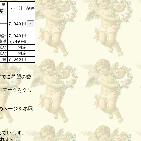
 量
小 計
削除
円
7,040
合計
円
7,040
費税
円)
(640
込)
別途
込)
別途
計額
円
7,040
字でご希望の数
]マークをクリ
のページを参照
れています。
されます。