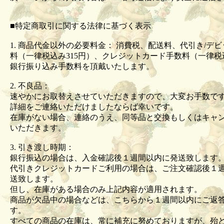
■特定商取引に関する法律に基づく表示
1. 商品代金以外の必要料金： 消費税、配送料、代引き/デ
料（一律税込み315円）、クレジットカード手数料（一律税込
銀行振り込み手数料を頂戴いたします。
2. 不良品：
速やかにお取替えさせていただきますので、大変お手数で
詳細をご連絡いただけましたならば幸いです。
在庫がない場合、連絡のうえ、同等品と交換もしくはキャ
いただきます。
3. 引き渡し時期：
銀行振込の場合は、入金確認後１週間以内に発送致します
代引きクレジットカードご利用の場合は、ご注文確認後１
送致します。
但し、在庫がある場合のみ上記内容が適用されます。
商品が欠品中の場合などは、こちらから１週間以内にご返
す。
すべての商品の在庫は、常に補充に努めておりますが、殆