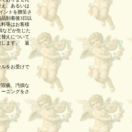
替え、あるいは
イントを贈呈さ
品到着後3日以
送料等はお客様
損などが生じた
取替えについて
致します。 返
セルをお受けで
品。
で瑕疵、汚損な
リーニングをさ
。
。