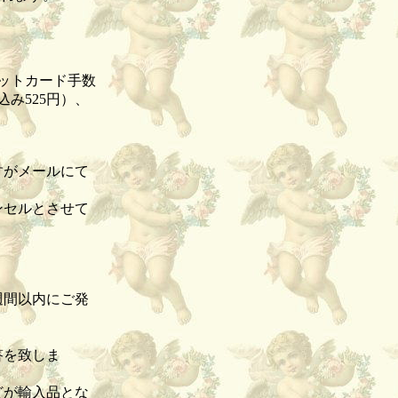
ビットカード手数
み525円）、
すがメールにて
ンセルとさせて
。
週間以内にご発
答を致しま
どが輸入品とな