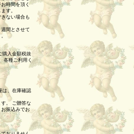
干お時間を頂く
致します。
できない場合も
１週間とさせて
）。
ご購入金額税抜
て、各種ご利用く
座は、在庫確認
す。 ご贈答な
、お振込みでお
っておりません