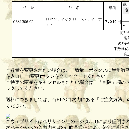
数
品 番
品 名
単価
ロマンティック ローズ / ティーポ
CSM-306-02
円
7,040
ット
商品
消
送料(税
手数料(税
合
＊数量を変更されたい場合は、「数量」ボックスに半角数
を入力し、[変更]ボタンをクリックしてください。
＊特定の商品をキャンセルされたい場合は、「削除」欄の[×
ックしてください。
送料につきましては、当HPの目次内にある「ご注文方法」
ください。
本ウェブサイトはベリサイン社のデジタルIDにより証明さ
次ページからの入力内容はSSL暗号通信により安全に送信