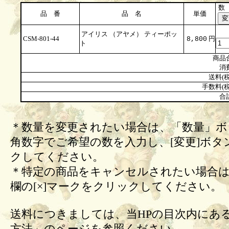
数
品 番
品 名
単価
アイリス （アヤメ） ティーポッ
CSM-801-44
円
8,800
ト
商品
消
送料(税
手数料(税
合
＊数量を変更されたい場合は、「数量」ボ
角数字でご希望の数を入力し、[変更]ボタ
クしてください。
＊特定の商品をキャンセルされたい場合は
欄の[×]マークをクリックしてください。
送料につきましては、当HPの目次内にあ