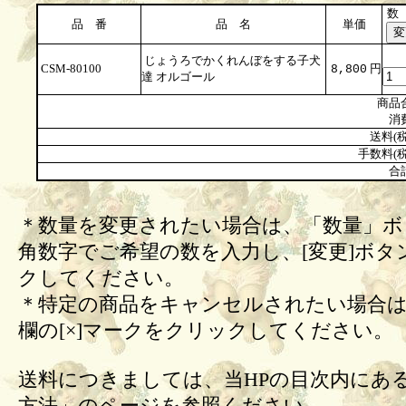
数
品 番
品 名
単価
じょうろでかくれんぼをする子犬
CSM-80100
円
8,800
達 オルゴール
商品
消
送料(税
手数料(税
合
＊数量を変更されたい場合は、「数量」ボ
角数字でご希望の数を入力し、[変更]ボタ
クしてください。
＊特定の商品をキャンセルされたい場合は
欄の[×]マークをクリックしてください。
送料につきましては、当HPの目次内にあ