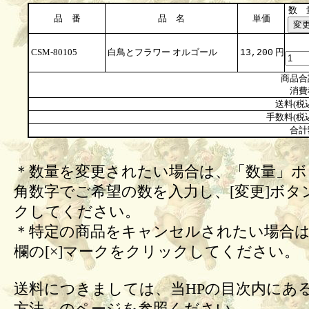
数 
品 番
品 名
単価
CSM-80105
白鳥とフラワー オルゴール
円
13,200
商品合
消費
送料(税
手数料(税
合計
＊数量を変更されたい場合は、「数量」ボ
角数字でご希望の数を入力し、[変更]ボタ
クしてください。
＊特定の商品をキャンセルされたい場合は
欄の[×]マークをクリックしてください。
送料につきましては、当HPの目次内にあ