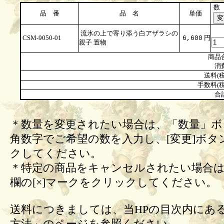
数
品 番
品 名
単価
流氷の上で寄り添う白アザラシの
CSM-9050-01
円
6,600
親子 置物
商品
消
送料(税
手数料(税
合
＊数量を変更されたい場合は、「数量」ボ
角数字でご希望の数を入力し、[変更]ボタ
クしてください。
＊特定の商品をキャンセルされたい場合は
欄の[×]マークをクリックしてください。
送料につきましては、当HPの目次内にあ