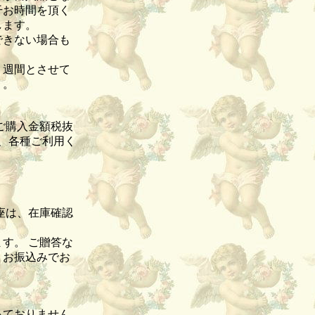
干お時間を頂く
致します。
できない場合も
１週間とさせて
）。
ご購入金額税抜
て、各種ご利用く
座は、在庫確認
す。 ご贈答な
、お振込みでお
っておりません