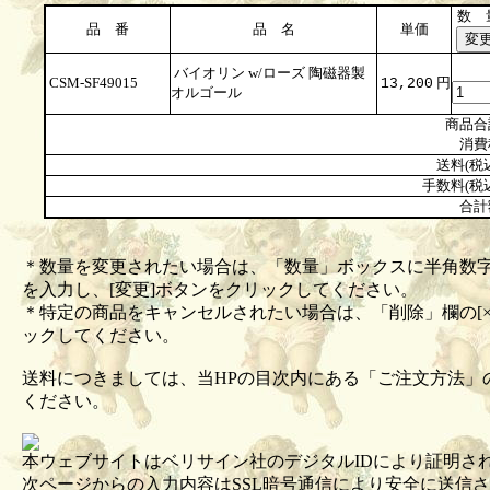
数 
品 番
品 名
単価
バイオリン w/ローズ 陶磁器製
CSM-SF49015
円
13,200
オルゴール
商品合
消費
送料(税
手数料(税
合計
＊数量を変更されたい場合は、「数量」ボックスに半角数
を入力し、[変更]ボタンをクリックしてください。
＊特定の商品をキャンセルされたい場合は、「削除」欄の[×
ックしてください。
送料につきましては、当HPの目次内にある「ご注文方法」
ください。
本ウェブサイトはベリサイン社のデジタルIDにより証明さ
次ページからの入力内容はSSL暗号通信により安全に送信