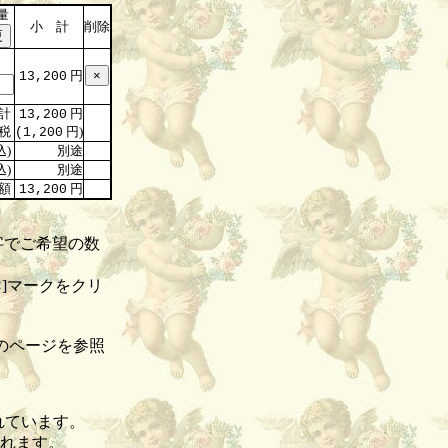
量
小 計
削除
円
13,200
計
円
13,200
税
円)
(1,200
込)
別途
込)
別途
額
円
13,200
字でご希望の数
]マークをクリ
のページを参照
れています。
されます。