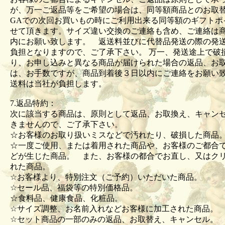
が、万一ご返品等をご希望の場合は、同等額商品とのお取
GAでの次回お買いもの時にご利用出来る同等額のギフトポ
せて頂きます。サイズ違い交換のご連絡も含め、ご連絡は商
内にお願い致します。 返送料並びに代替品発送の際の発
負担となりますので、ご了承下さい。 万一、発送途上で破
り、お申し込みと異なる商品が届けられた場合の返品、お
は、お手数ですが、商品到着後３日以内にご連絡をお願い
送料は当社が負担します。
7.返品特約：
次に該当する商品は、原則として返品、お取換え、キャン
きませんので、ご了承下さい。
☆お客様のお取り扱いミスなどで汚れたり、破損した商
☆一度ご使用、または着用された商品や、お客様のご都合
どが生じた商品。 また、お客様の都合でお直し、又はク
れた商品。
☆お客様より、特別注文（ご予約）いただいた商品。
☆セール品、福袋等の特別価格品。
☆食料品、健康食品、化粧品。
☆サイズ調整、お名前入れなどお客様に加工された商品
☆セット商品の一部のみの返品、お取替え、キャンセル