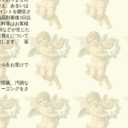
替え、あるいは
イントを贈呈さ
品到着後3日以
送料等はお客様
損などが生じた
取替えについて
致します。 返
セルをお受けで
品。
で瑕疵、汚損な
リーニングをさ
。
。