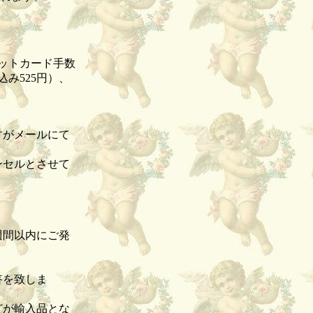
ビットカード手数
み525円）、
すがメールにて
ンセルとさせて
。
週間以内にご発
答を致しま
どが輸入品とな