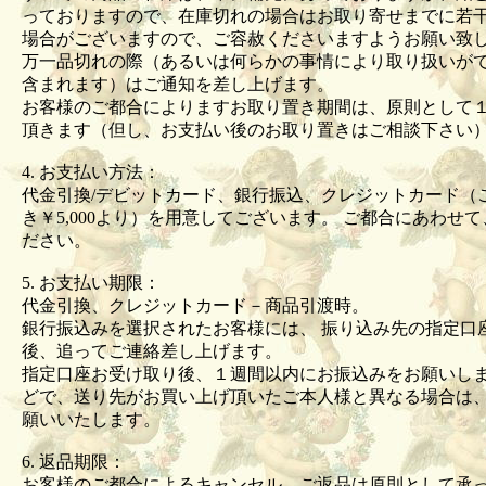
っておりますので、在庫切れの場合はお取り寄せまでに若
場合がございますので、ご容赦くださいますようお願い
万一品切れの際（あるいは何らかの事情により取り扱いが
含まれます）はご通知を差し上げます。
お客様のご都合によりますお取り置き期間は、原則として
頂きます（但し、お支払い後のお取り置きはご相談下さい
4. お支払い方法：
代金引換/デビットカード、銀行振込、クレジットカード（
き￥5,000より）を用意してございます。 ご都合にあわせ
ださい。
5. お支払い期限：
代金引換、クレジットカード－商品引渡時。
銀行振込みを選択されたお客様には、 振り込み先の指定口
後、追ってご連絡差し上げます。
指定口座お受け取り後、１週間以内にお振込みをお願いしま
どで、送り先がお買い上げ頂いたご本人様と異なる場合は
願いいたします。
6. 返品期限：
お客様のご都合によるキャンセル、ご返品は原則として承