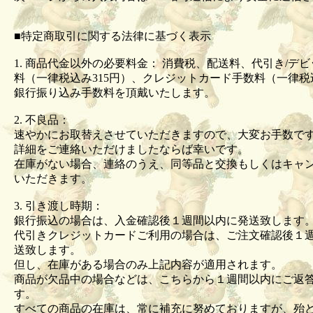
■特定商取引に関する法律に基づく表示
1. 商品代金以外の必要料金： 消費税、配送料、代引き/デ
料（一律税込み315円）、クレジットカード手数料（一律税込
銀行振り込み手数料を頂戴いたします。
2. 不良品：
速やかにお取替えさせていただきますので、大変お手数で
詳細をご連絡いただけましたならば幸いです。
在庫がない場合、連絡のうえ、同等品と交換もしくはキャ
いただきます。
3. 引き渡し時期：
銀行振込の場合は、入金確認後１週間以内に発送致します
代引きクレジットカードご利用の場合は、ご注文確認後１
送致します。
但し、在庫がある場合のみ上記内容が適用されます。
商品が欠品中の場合などは、こちらから１週間以内にご返
す。
すべての商品の在庫は、常に補充に努めておりますが、殆