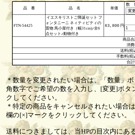
数 
品 番
品 名
単価
イエスキリストご降誕セット フ
ォンタニーニ ネィティビティの
FTN-54425
円
63,800
置物 馬小屋付き（幅31cm)♪全6
点セット♪動物付き
商品合
消費
送料(税
手数料(税
合計
＊数量を変更されたい場合は、「数量」ボ
角数字でご希望の数を入力し、[変更]ボタ
クしてください。
＊特定の商品をキャンセルされたい場合は
欄の[×]マークをクリックしてください。
送料につきましては、当HPの目次内にあ