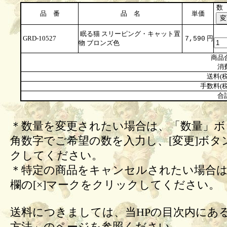
数
品 番
品 名
単価
眠る猫 スリーピング・キャット置
GRD-10527
円
7,590
物 ブロンズ色
商品
消
送料(税
手数料(税
合
＊数量を変更されたい場合は、「数量」ボ
角数字でご希望の数を入力し、[変更]ボタ
クしてください。
＊特定の商品をキャンセルされたい場合は
欄の[×]マークをクリックしてください。
送料につきましては、当HPの目次内にあ