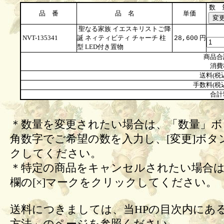
数 
品 番
品 名
単価
聖なる家族 イエスキリストご降
NVT-135341
誕 ネィティビティ チャーチ 柱
円
28,600
型 LED付き置物
商品合
消費
送料(税
手数料(税
合計
＊数量を変更されたい場合は、「数量」ボ
角数字でご希望の数を入力し、[変更]ボタ
クしてください。
＊特定の商品をキャンセルされたい場合は
欄の[×]マークをクリックしてください。
送料につきましては、当HPの目次内にあ