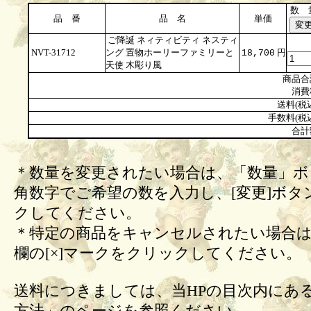
数 
品 番
品 名
単価
ご降誕 ネィティビティ ネスティ
NVT-31712
ング 置物ホーリーファミリーと
円
18,700
天使 木彫り風
商品合
消費
送料(税
手数料(税
合計
＊数量を変更されたい場合は、「数量」ボ
角数字でご希望の数を入力し、[変更]ボタ
クしてください。
＊特定の商品をキャンセルされたい場合は
欄の[×]マークをクリックしてください。
送料につきましては、当HPの目次内にあ