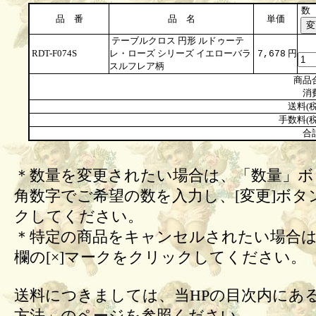
数
品 番
品 名
単価
テーブルクロス 円形 ルドゥーテ
RDT-F074S
レ・ローズ シリーズ イエローバラ
円
7,678
スルフレア柄
商品
消
送料(税
手数料(税
合
＊数量を変更されたい場合は、「数量」ボ
角数字でご希望の数を入力し、[変更]ボタ
クしてください。
＊特定の商品をキャンセルされたい場合は
欄の[×]マークをクリックしてください。
送料につきましては、当HPの目次内にあ