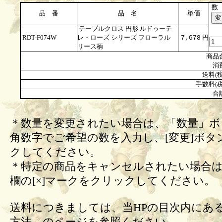
数
品 番
品 名
単価
テーブルクロス 円形 ルドゥーテ
RDT-F074W
レ・ローズ シリーズ フローラル
円
7,678
リース柄
商品
消
送料(税
手数料(税
合
＊数量を変更されたい場合は、「数量」ボ
角数字でご希望の数を入力し、[変更]ボタ
クしてください。
＊特定の商品をキャンセルされたい場合は
欄の[×]マークをクリックしてください。
送料につきましては、当HPの目次内にあ