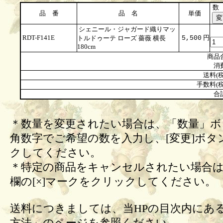
数
品 番
品 名
単価
シェニール・ジャガード織りマッ
RDT-F141E
円
トルドゥーテ ローズ 薔薇 横長
5,500
180cm
商品
消
送料(税
手数料(税
合
＊数量を変更されたい場合は、「数量」ボ
角数字でご希望の数を入力し、[変更]ボタ
クしてください。
＊特定の商品をキャンセルされたい場合は
欄の[×]マークをクリックしてください。
送料につきましては、当HPの目次内にあ