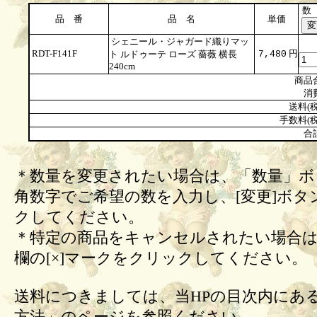
数
品 番
品 名
単価
シェニール・ジャガード織りマッ
RDT-F141F
円
ト ルドゥーテ ローズ 薔薇 横長
7,480
240cm
商品
消
送料(税
手数料(税
合
＊数量を変更されたい場合は、「数量」ボ
角数字でご希望の数を入力し、[変更]ボタ
クしてください。
＊特定の商品をキャンセルされたい場合は
欄の[×]マークをクリックしてください。
送料につきましては、当HPの目次内にあ