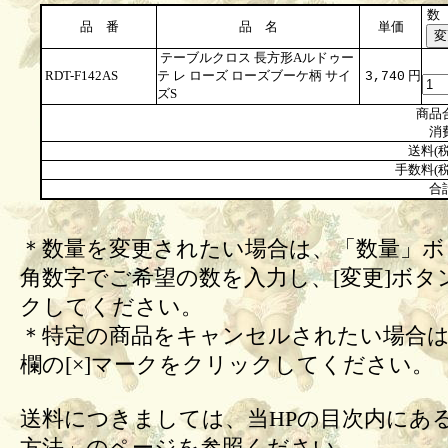
数
品 番
品 名
単価
テーブルクロス 長方形Aルドゥー
RDT-F142AS
テ レ ローズ ローズブーケ柄 サイ
円
3,740
ズS
商品
消
送料(税
手数料(税
合
＊数量を変更されたい場合は、「数量」ボ
角数字でご希望の数を入力し、[変更]ボタ
クしてください。
＊特定の商品をキャンセルされたい場合は
欄の[×]マークをクリックしてください。
送料につきましては、当HPの目次内にあ