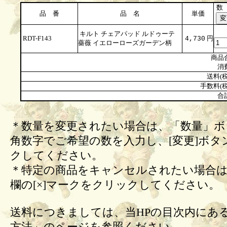
数
品 番
品 名
単価
キルト チェアパッド ルドゥーテ
RDT-F143
円
4,730
薔薇 イエローローズガーデン柄
商品
消
送料(税
手数料(税
合
＊数量を変更されたい場合は、「数量」ボ
角数字でご希望の数を入力し、[変更]ボタ
クしてください。
＊特定の商品をキャンセルされたい場合は
欄の[×]マークをクリックしてください。
送料につきましては、当HPの目次内にあ