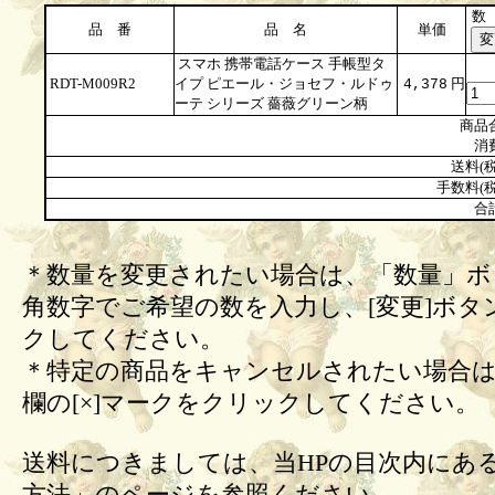
数
品 番
品 名
単価
スマホ 携帯電話ケース 手帳型タ
RDT-M009R2
イプ ピエール・ジョセフ・ルドゥ
円
4,378
ーテ シリーズ 薔薇グリーン柄
商品
消
送料(税
手数料(税
合
＊数量を変更されたい場合は、「数量」ボ
角数字でご希望の数を入力し、[変更]ボタ
クしてください。
＊特定の商品をキャンセルされたい場合は
欄の[×]マークをクリックしてください。
送料につきましては、当HPの目次内にあ