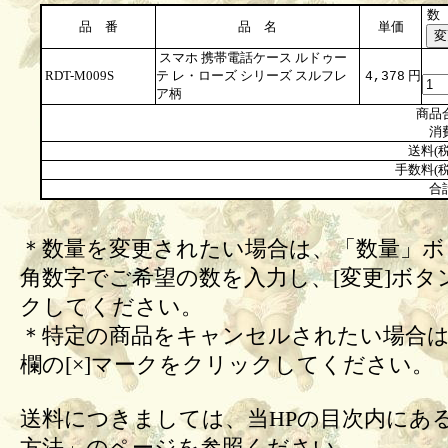
数
品 番
品 名
単価
スマホ 携帯電話ケース ルドゥー
RDT-M009S
テ レ・ローズ シリーズ スルフレ
円
4,378
ア柄
商品
消
送料(税
手数料(税
合
＊数量を変更されたい場合は、「数量」ボ
角数字でご希望の数を入力し、[変更]ボタ
クしてください。
＊特定の商品をキャンセルされたい場合は
欄の[×]マークをクリックしてください。
送料につきましては、当HPの目次内にあ