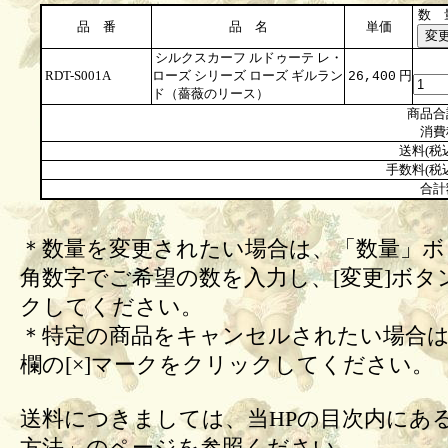
数 
品 番
品 名
単価
シルクスカーフ ルドゥーテ レ・
RDT-S001A
ローズ シリーズ ローズ ギルラン
円
26,400
ド（薔薇のリース）
商品合
消費
送料(税
手数料(税
合計
＊数量を変更されたい場合は、「数量」ボ
角数字でご希望の数を入力し、[変更]ボタ
クしてください。
＊特定の商品をキャンセルされたい場合は
欄の[×]マークをクリックしてください。
送料につきましては、当HPの目次内にあ