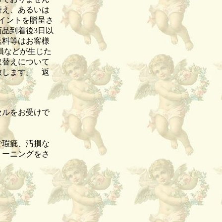
替え、あるいは
イントを贈呈さ
品到着後3日以
送料等はお客様
損などが生じた
取替えについて
致します。 返
セルをお受けで
品。
で瑕疵、汚損な
リーニングをさ
。
。