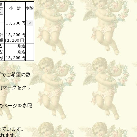
量
小 計
削除
円
13,200
計
円
13,200
税
円)
(1,200
込)
別途
込)
別途
額
円
13,200
字でご希望の数
]マークをクリ
のページを参照
れています。
されます。