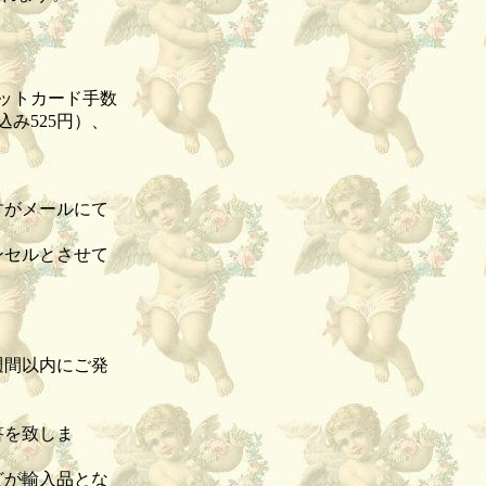
ビットカード手数
み525円）、
すがメールにて
ンセルとさせて
。
週間以内にご発
答を致しま
どが輸入品とな