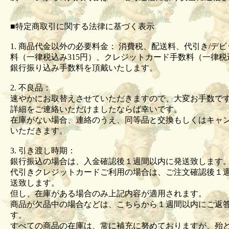
■特定商取引に関する法律に基づく表示
1. 商品代金以外の必要料金： 消費税、配送料、代引き/デ
料（一律税込み315円）、クレジットカード手数料（一律税込
銀行振り込み手数料を頂戴いたします。
2. 不良品：
速やかにお取替えさせていただきますので、大変お手数で
詳細をご連絡いただけましたならば幸いです。
在庫がない場合、連絡のうえ、同等品と交換もしくはキャ
いただきます。
3. 引き渡し時期：
銀行振込の場合は、入金確認後１週間以内に発送致します
代引きクレジットカードご利用の場合は、ご注文確認後１
送致します。
但し、在庫がある場合のみ上記内容が適用されます。
商品が欠品中の場合などは、こちらから１週間以内にご返
す。
すべての商品の在庫は、常に補充に努めておりますが、殆