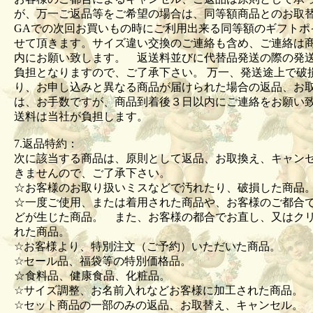
が、万一ご返品等をご希望の場合は、同等額商品とのお取
GAでの次回お買いもの時にご利用出来る同等額のギフトポ
せて頂きます。サイズ違い交換のご連絡も含め、ご連絡は商
内にお願い致します。 返送料並びに代替品発送の際の発
負担となりますので、ご了承下さい。 万一、発送途上で破
り、お申し込みと異なる商品が届けられた場合の返品、お
は、お手数ですが、商品到着後３日以内にご連絡をお願い
送料は当社が負担します。
7.返品特約：
次に該当する商品は、原則として返品、お取換え、キャン
きませんので、ご了承下さい。
☆お客様のお取り扱いミスなどで汚れたり、破損した商
☆一度ご使用、または着用された商品や、お客様のご都合
どが生じた商品。 また、お客様の都合でお直し、又はク
れた商品。
☆お客様より、特別注文（ご予約）いただいた商品。
☆セール品、福袋等の特別価格品。
☆食料品、健康食品、化粧品。
☆サイズ調整、お名前入れなどお客様に加工された商品
☆セット商品の一部のみの返品、お取替え、キャンセル