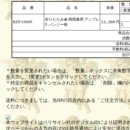
数 
品 番
品 名
単価
折りたたみ傘 晴雨兼用 アンブレ
RDT-U006P
円
13,200
ラ パンジー柄
商品合
消費
送料(税
手数料(税
合計
＊数量を変更されたい場合は、「数量」ボックスに半角数
を入力し、[変更]ボタンをクリックしてください。
＊特定の商品をキャンセルされたい場合は、「削除」欄の[×
ックしてください。
送料につきましては、当HPの目次内にある「ご注文方法」
ください。
本ウェブサイトはベリサイン社のデジタルIDにより証明さ
次ページからの入力内容はSSL暗号通信により安全に送信