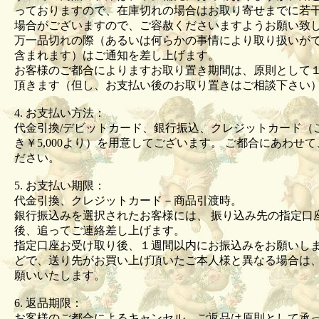
っておりますので、在庫切れの場合はお取り寄せまでに若
場合がございますので、ご容赦くださいますようお願い
万一品切れの際（あるいは何らかの事情により取り扱いが
含まれます）はご通知を差し上げます。
お客様のご都合によりますお取り置き期間は、原則として
頂きます（但し、お支払い後のお取り置きはご相談下さい
4. お支払い方法：
代金引換/デビットカード、銀行振込、クレジットカード（
き￥5,000より）を用意してございます。 ご都合にあわせ
ださい。
5. お支払い期限：
代金引換、クレジットカード－商品引渡時。
銀行振込みを選択されたお客様には、 振り込み先の指定口
後、追ってご連絡差し上げます。
指定口座お受け取り後、１週間以内にお振込みをお願いしま
どで、送り先がお買い上げ頂いたご本人様と異なる場合は
願いいたします。
6. 返品期限：
お客様のご都合によるキャンセル、ご返品は原則として承