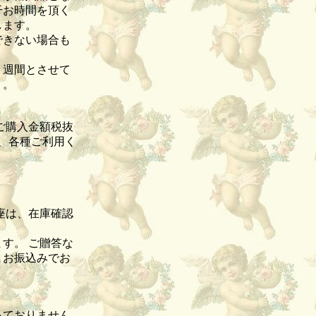
干お時間を頂く
致します。
できない場合も
１週間とさせて
）。
ご購入金額税抜
て、各種ご利用く
座は、在庫確認
す。 ご贈答な
、お振込みでお
っておりません