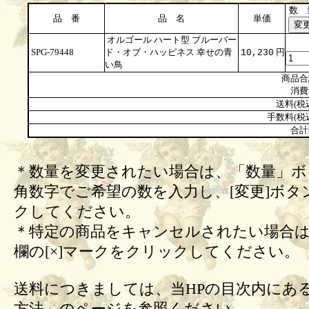
数 
品 番
品 名
単価
オルゴール ハート型 ブルーバー
SPG-79448
ド・オブ・ハッピネス 幸せの青
円
10,230
い鳥
商品合
消費
送料(税
手数料(税
合計
＊数量を変更されたい場合は、「数量」ボ
角数字でご希望の数を入力し、[変更]ボタ
クしてください。
＊特定の商品をキャンセルされたい場合は
欄の[×]マークをクリックしてください。
送料につきましては、当HPの目次内にあ