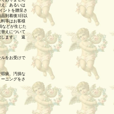
替え、あるいは
イントを贈呈さ
品到着後3日以
送料等はお客様
損などが生じた
取替えについて
致します。 返
セルをお受けで
品。
で瑕疵、汚損な
リーニングをさ
。
。