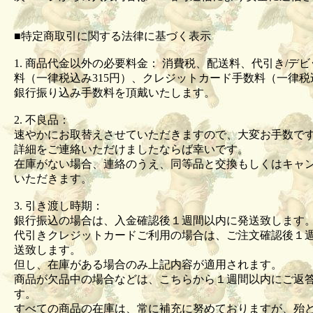
■特定商取引に関する法律に基づく表示
1. 商品代金以外の必要料金： 消費税、配送料、代引き/デ
料（一律税込み315円）、クレジットカード手数料（一律税込
銀行振り込み手数料を頂戴いたします。
2. 不良品：
速やかにお取替えさせていただきますので、大変お手数で
詳細をご連絡いただけましたならば幸いです。
在庫がない場合、連絡のうえ、同等品と交換もしくはキャ
いただきます。
3. 引き渡し時期：
銀行振込の場合は、入金確認後１週間以内に発送致します
代引きクレジットカードご利用の場合は、ご注文確認後１
送致します。
但し、在庫がある場合のみ上記内容が適用されます。
商品が欠品中の場合などは、こちらから１週間以内にご返
す。
すべての商品の在庫は、常に補充に努めておりますが、殆