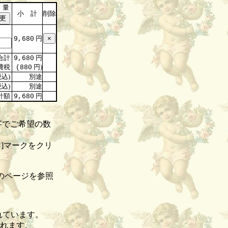
 量
小 計
削除
円
9,680
合計
円
9,680
費税
円)
(880
込)
別途
込)
別途
計額
円
9,680
字でご希望の数
]マークをクリ
のページを参照
れています。
されます。