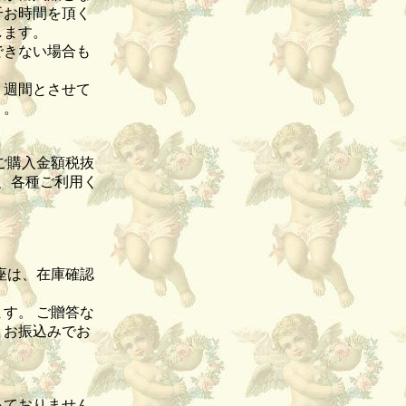
干お時間を頂く
致します。
できない場合も
１週間とさせて
）。
ご購入金額税抜
て、各種ご利用く
座は、在庫確認
す。 ご贈答な
、お振込みでお
っておりません