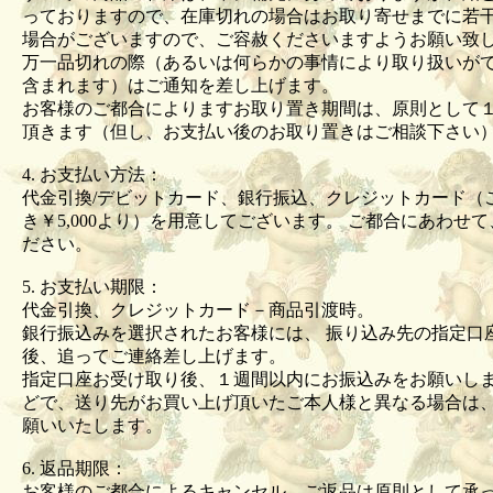
っておりますので、在庫切れの場合はお取り寄せまでに若
場合がございますので、ご容赦くださいますようお願い
万一品切れの際（あるいは何らかの事情により取り扱いが
含まれます）はご通知を差し上げます。
お客様のご都合によりますお取り置き期間は、原則として
頂きます（但し、お支払い後のお取り置きはご相談下さい
4. お支払い方法：
代金引換/デビットカード、銀行振込、クレジットカード（
き￥5,000より）を用意してございます。 ご都合にあわせ
ださい。
5. お支払い期限：
代金引換、クレジットカード－商品引渡時。
銀行振込みを選択されたお客様には、 振り込み先の指定口
後、追ってご連絡差し上げます。
指定口座お受け取り後、１週間以内にお振込みをお願いしま
どで、送り先がお買い上げ頂いたご本人様と異なる場合は
願いいたします。
6. 返品期限：
お客様のご都合によるキャンセル、ご返品は原則として承