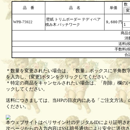
数
品 番
品 名
単価
壁紙 トリムボーダー テディベア
WPB-75922
円
9,680
積み木 パッチワーク
商品
消
送料(税
手数料(税
合
＊数量を変更されたい場合は、「数量」ボックスに半角数
を入力し、[変更]ボタンをクリックしてください。
＊特定の商品をキャンセルされたい場合は、「削除」欄の[×
ックしてください。
送料につきましては、当HPの目次内にある「ご注文方法」
ください。
本ウェブサイトはベリサイン社のデジタルIDにより証明さ
次ページからの入力内容はSSL暗号通信により安全に送信