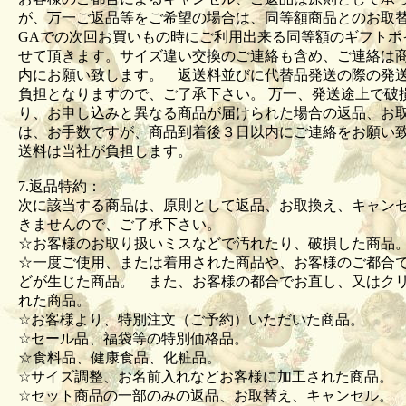
が、万一ご返品等をご希望の場合は、同等額商品とのお取
GAでの次回お買いもの時にご利用出来る同等額のギフトポ
せて頂きます。サイズ違い交換のご連絡も含め、ご連絡は商
内にお願い致します。 返送料並びに代替品発送の際の発
負担となりますので、ご了承下さい。 万一、発送途上で破
り、お申し込みと異なる商品が届けられた場合の返品、お
は、お手数ですが、商品到着後３日以内にご連絡をお願い
送料は当社が負担します。
7.返品特約：
次に該当する商品は、原則として返品、お取換え、キャン
きませんので、ご了承下さい。
☆お客様のお取り扱いミスなどで汚れたり、破損した商
☆一度ご使用、または着用された商品や、お客様のご都合
どが生じた商品。 また、お客様の都合でお直し、又はク
れた商品。
☆お客様より、特別注文（ご予約）いただいた商品。
☆セール品、福袋等の特別価格品。
☆食料品、健康食品、化粧品。
☆サイズ調整、お名前入れなどお客様に加工された商品
☆セット商品の一部のみの返品、お取替え、キャンセル