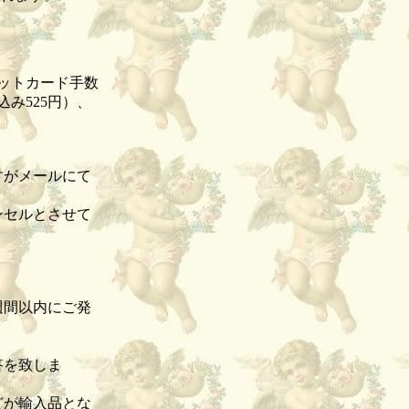
ビットカード手数
み525円）、
すがメールにて
ンセルとさせて
。
週間以内にご発
答を致しま
どが輸入品とな