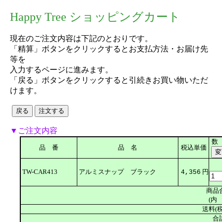
Happy Tree ショッピングカート
現在のご注文内容は下記のとおりです。
「精算」ボタンをクリックするとお支払方法・お届け先
等を
入力するページに進みます。
「戻る」ボタンをクリックすると引続きお買い物いただ
けます。
▼ご注文内容
数
品 番
品 名
税込単価
TW-CAR413
アルミスナップ ブラック
円
4,356
商品
(内 
送料(税
合