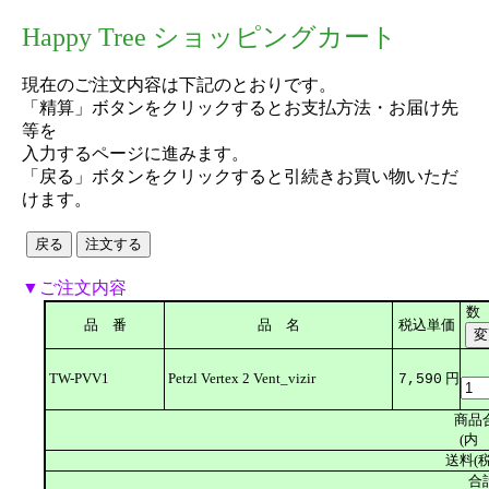
Happy Tree ショッピングカート
現在のご注文内容は下記のとおりです。
「精算」ボタンをクリックするとお支払方法・お届け先
等を
入力するページに進みます。
「戻る」ボタンをクリックすると引続きお買い物いただ
けます。
▼ご注文内容
数
品 番
品 名
税込単価
TW-PVV1
Petzl Vertex 2 Vent_vizir
円
7,590
商品
(内 
送料(税
合