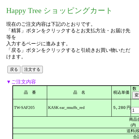
Happy Tree ショッピングカート
現在のご注文内容は下記のとおりです。
「精算」ボタンをクリックするとお支払方法・お届け先
等を
入力するページに進みます。
「戻る」ボタンをクリックすると引続きお買い物いただ
けます。
▼ご注文内容
数
品 番
品 名
税込単価
TW-SAF205
KASK ear_rmuffs_red
円
5,280
商品
(内 
送料(税
合