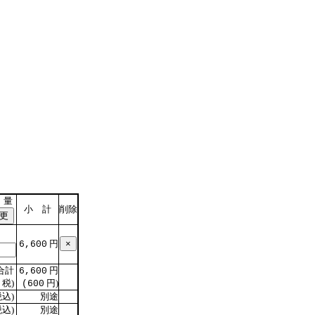
 量
小 計
削除
円
6,600
合計
円
6,600
税)
円)
(600
込)
別途
込)
別途