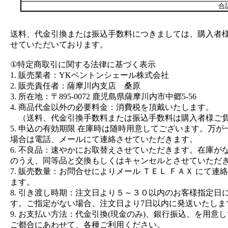
合
送料、代金引換または振込手数料につきましては、購入者
せていただいております。
①特定商取引に関する法律に基づく表示
1. 販売業者：YKベントンシェール株式会社
2. 販売責任者：薩摩川内支店 桑原
3. 所在地：〒895-0072 鹿児島県薩摩川内市中郷5-56
4. 商品代金以外の必要料金：消費税を頂戴いたします。
（送料、代金引換手数料または振込手数料は購入者様ご
5. 申込の有効期限 在庫時は随時用意してございます。万
場合は電話、メールにて連絡させていただきます。
6. 不良品：速やかにお取替えさせていただきます。在庫が
のうえ、同等品と交換もしくはキャンセルとさせていただ
7. 販売数量：お問合せによりメール ＴＥＬ ＦＡＸ にて連
ます。
8. 引き渡し時期：注文日より５～３０以内のお客様指定日
す。ご指定がない場合、注文日より7日以内に発送いたしま
9. お支払い方法：代金引換(現金のみ)、銀行振込、を用意
ご都合にあわせて、各種ご利用ください。