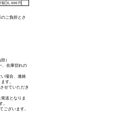
計額
円
6,600
様のご負担とさ
負担）
が一、在庫切れの
ない場合、連絡
きます。
絡させていただき
に発送となりま
す。
してございます。