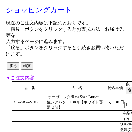
ショッピングカート
現在のご注文内容は下記のとおりです。
「精算」ボタンをクリックするとお支払方法・お届け先
等を
入力するページに進みます。
「戻る」ボタンをクリックすると引続きお買い物いただ
けます。
▼ご注文内容
数
品 番
品 名
税込単価
オーガニック/Raw Shea Butter
217-SB2-W105
生シアバター100ｇ【ホワイト容
円
6,600
器２個】
商品
(内 
送料(税
手数料(税