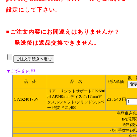
設定にして下さい。
■ご注文内容にお間違えはありませんか？
発送後は返品交換できません。
▼ご注文内容
数 
品 番
品 名
税込単価
リア・リジットサポートCP2696
用 AP240mm ディスク/17mmア
CP2624017SV
円
23,540
クスルシャフト/ソリッドシルバ
ー 税抜 ￥21,400
商品税込合
(内消費
送料(税
代引手数料(税
合計