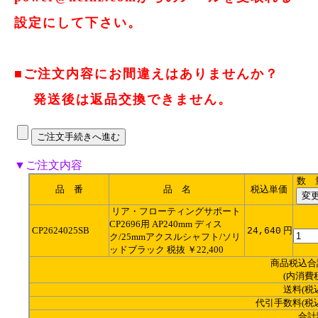
設定にして下さい。
■ご注文内容にお間違えはありませんか？
発送後は返品交換できません。
▼ご注文内容
数 
品 番
品 名
税込単価
リア・フローティングサポート
CP2696用 AP240mm ディス
CP2624025SB
円
24,640
ク/25mmアクスルシャフト/ソリ
ッドブラック 税抜 ￥22,400
商品税込合
(内消費
送料(税
代引手数料(税
合計