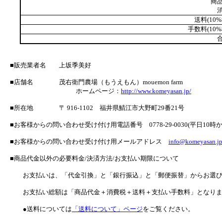
商品
消
送料(10%
手数料(10%
合
■販売業者名 上坂季美好
■店舗名 茂右衛門農場（もうえもん）mouemon farm
ホームページ：
http://www.komeyasan.jp/
■所在地 〒 916-1102 福井県鯖江市大野町29番21号
■お客様からの問い合わせ受け付け用電話番号 0778-29-0030(平日10時か
■お客様からの問い合わせ受け付け用メールアドレス
info@komeyasan.j
■商品代金以外の必要料金/決済方法/お支払い期限について
お支払いは、「代金引換」と「銀行振込」と「郵便振替」からお選び
お支払い総額は「商品代金＋消費税＋送料＋支払い手数料」となりま
●送料については
「送料について」ページ
をご覧ください。