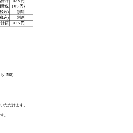
合計
円
935
費税
円)
(85
税込)
別途
税込)
別途
計額
円
935
ら15時)
p
いただけます。
す。