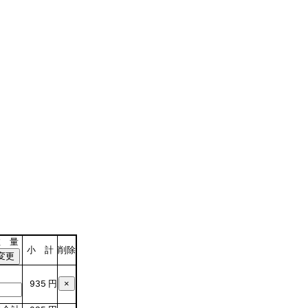
数 量
小 計
削除
円
935