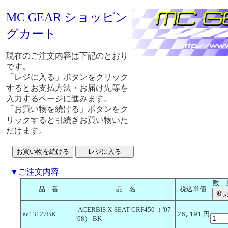
MC GEAR ショッピン
グカート
現在のご注文内容は下記のとおり
です。
「レジに入る」ボタンをクリック
するとお支払方法・お届け先等を
入力するページに進みます。
「お買い物を続ける」ボタンをク
リックすると引続きお買い物いた
だけます。
▼ご注文内容
数 
品 番
品 名
税込単価
ACERBIS X-SEAT CRF450（ '07-
ac13127BK
円
26,191
'08） BK