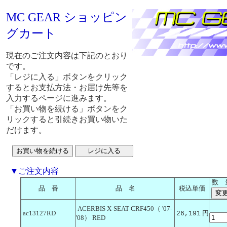
MC GEAR ショッピン
グカート
現在のご注文内容は下記のとおり
です。
「レジに入る」ボタンをクリック
するとお支払方法・お届け先等を
入力するページに進みます。
「お買い物を続ける」ボタンをク
リックすると引続きお買い物いた
だけます。
▼ご注文内容
数 
品 番
品 名
税込単価
ACERBIS X-SEAT CRF450（ '07-
ac13127RD
円
26,191
'08） RED