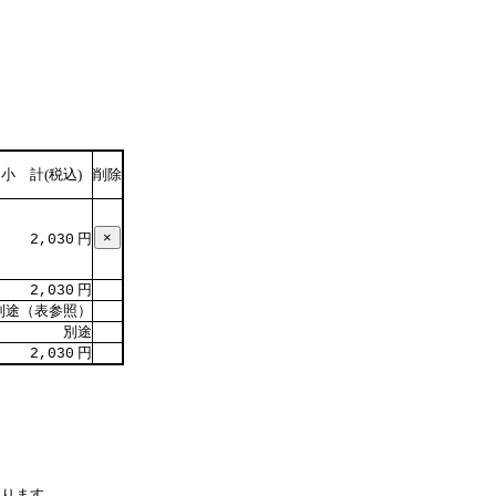
小 計(税込)
削除
円
2,030
円
2,030
別途（表参照）
別途
円
2,030
なります。