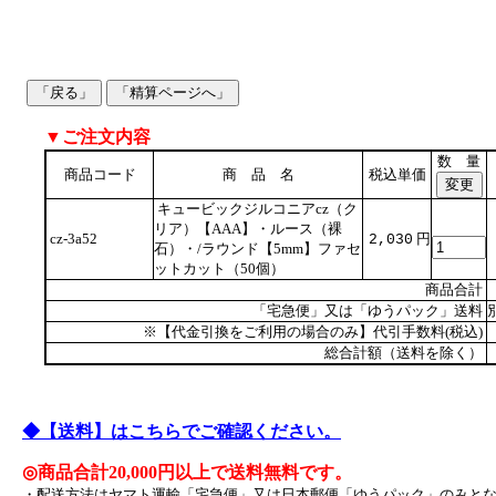
▼ご注文内容
数 量
商品コード
商 品 名
税込単価
キュービックジルコニアcz（ク
リア）【AAA】・ルース（裸
cz-3a52
円
2,030
石）・/ラウンド【5mm】ファセ
ットカット（50個）
商品合計
「宅急便」又は「ゆうパック」送料
※【代金引換をご利用の場合のみ】代引手数料(税込)
総合計額（送料を除く）
◆【送料】はこちらでご確認ください。
◎商品合計20,000円以上で送料無料です。
・配送方法はヤマト運輸「宅急便」又は日本郵便「ゆうパック」のみと