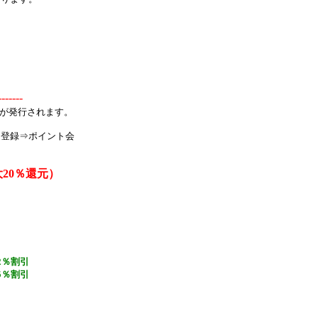
-------
トが発行されます。
ド登録⇒ポイント会
大20％還元）
2％割引
5％割引