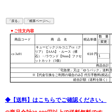
▼ご注文内容
数 量
商品コード
商 品 名
税込単価
キュービックジルコニアcz（ク
リア）【AAA】・ルース（裸
cz-3a91
円
610
石）・/ラウンド【9mm】ファセ
ットカット（5個）
商品合計
「宅急便」又は「ゆうパック」送料
※【代金引換をご利用の場合のみ】代引手数料(税込)
総合計額（送料を除く）
◆【送料】はこちらでご確認ください。